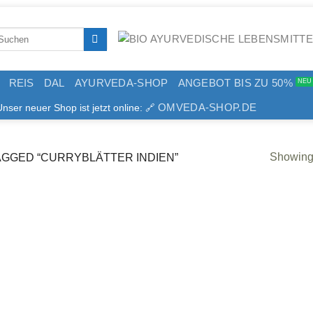
arch
:
REIS
DAL
AYURVEDA-SHOP
ANGEBOT BIS ZU 50%
OMVEDA-SHOP.DE
er neuer Shop ist jetzt online: 🔗
Showing 
GGED “CURRYBLÄTTER INDIEN”