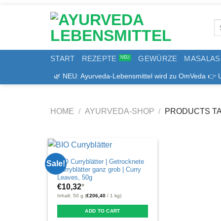
Zum
Inhalt
Se
springen
for
START
REZEPTE
GEWÜRZE
MASALAS
🌿 NEU: Ayurveda-Lebensmittel wird zu OmVeda 👉 Uns
HOME
/
AYURVEDA-SHOP
/
PRODUCTS TA
BIO Curryblätter | Getrocknete
Sale!
Curryblätter ganz grob | Curry
Leaves, 50g
€
10,32
*
Inhalt: 50 g (
€
206,40
/ 1 kg)
ADD TO CART