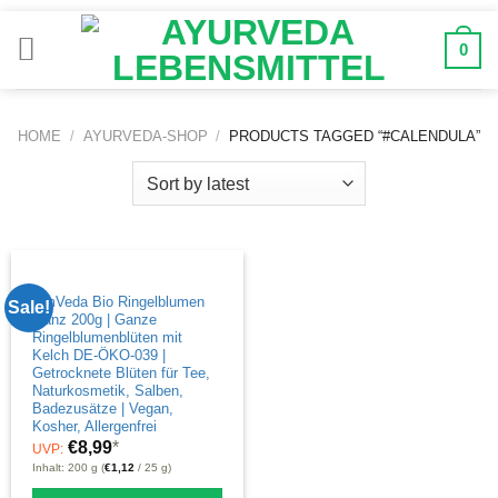
Zum
Inhalt
0
springen
HOME
/
AYURVEDA-SHOP
/
PRODUCTS TAGGED “#CALENDULA”
OmVeda Bio Ringelblumen
Sale!
Ganz 200g | Ganze
Ringelblumenblüten mit
Kelch DE-ÖKO-039 |
Getrocknete Blüten für Tee,
Naturkosmetik, Salben,
Badezusätze | Vegan,
Kosher, Allergenfrei
€
8,99
*
UVP:
Inhalt: 200 g (
€
1,12
/ 25 g)