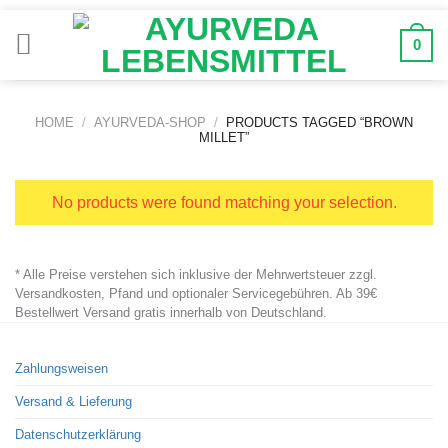
Zum
Inhalt
0
springen
HOME
/
AYURVEDA-SHOP
/
PRODUCTS TAGGED “BROWN
MILLET”
No products were found matching your selection.
* Alle Preise verstehen sich inklusive der Mehrwertsteuer zzgl.
Versandkosten, Pfand und optionaler Servicegebühren. Ab 39€
Bestellwert Versand gratis innerhalb von Deutschland.
Zahlungsweisen
Versand & Lieferung
Datenschutzerklärung