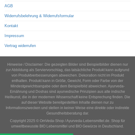
AGB
Widerrufsbelehrung & Widerrufsformular
Kontakt
Impressum
Vertrag widerrufen
Hinweise / Disclaimer: Die gezeigten Bilder sind Beispielbilder dienen nur
zur Abbildung als Serviervorschlag, das tatsächliche Produkt kann aufgrund
von Produktverbesserungen abweichen. Dekoration nicht im Produkt
enthalten. Produkt kann in Größe, Gewicht, Form oder Farbe von der
Mindestgewichtsangabe oder dem Beispielbild abweichen. Ayurveda-
Ernährung und Doshas sind ayurvedische Prinzipien aus alte indische
Heilkunst, die in der modernen Wissenschaft keine Entsprechung finden. Die
auf dieser Website bereitgestellten Inhalte dienen nur zu
Informationszwecken und stellen in keiner Weise eine direkte oder indirekte
Gesundheitsberatung dar.
Copyright 2025 © OmVeda-Shop / Ayurveda-Lebensmittel.de. Shop für
umweltbewusste BIO Lebensmittel und BIO Gewürze in Deutschland.