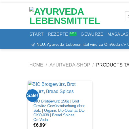
Zum
Inhalt
Se
springen
for
START
REZEPTE
GEWÜRZE
MASALAS
🌿 NEU: Ayurveda-Lebensmittel wird zu OmVeda 👉 Uns
HOME
/
AYURVEDA-SHOP
/
PRODUCTS TA
Sale!
BIO Brotgewürz 150g | Brot
Gewürz Gewürzmischung ohne
Salz | Organic Bio-Qualität DE-
ÖKO-039 | Bread Spices
OmVeda
€
6,99
*