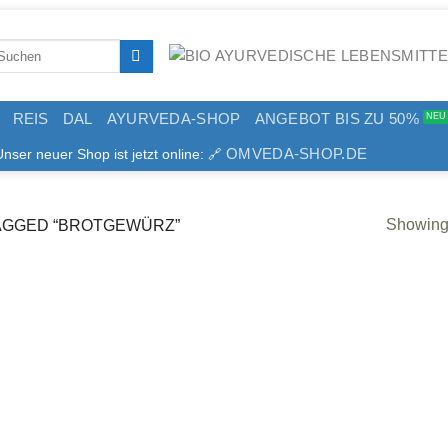
arch
:
REIS
DAL
AYURVEDA-SHOP
ANGEBOT BIS ZU 50%
OMVEDA-SHOP.DE
er neuer Shop ist jetzt online: 🔗
Showing 
GGED “BROTGEWÜRZ”