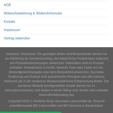
AGB
Widerrufsbelehrung & Widerrufsformular
Kontakt
Impressum
Vertrag widerrufen
Hinweise / Disclaimer: Die gezeigten Bilder sind Beispielbilder dienen nur
zur Abbildung als Serviervorschlag, das tatsächliche Produkt kann aufgrund
von Produktverbesserungen abweichen. Dekoration nicht im Produkt
enthalten. Produkt kann in Größe, Gewicht, Form oder Farbe von der
Mindestgewichtsangabe oder dem Beispielbild abweichen. Ayurveda-
Ernährung und Doshas sind ayurvedische Prinzipien aus alte indische
Heilkunst, die in der modernen Wissenschaft keine Entsprechung finden. Die
auf dieser Website bereitgestellten Inhalte dienen nur zu
Informationszwecken und stellen in keiner Weise eine direkte oder indirekte
Gesundheitsberatung dar.
Copyright 2025 © OmVeda-Shop / Ayurveda-Lebensmittel.de. Shop für
umweltbewusste BIO Lebensmittel und BIO Gewürze in Deutschland.