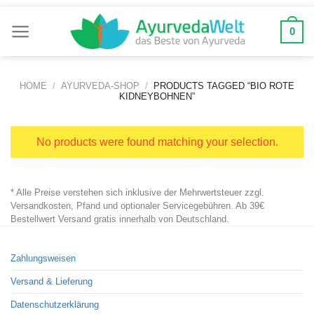
Zum
Inhalt
0
springen
HOME
/
AYURVEDA-SHOP
/
PRODUCTS TAGGED “BIO ROTE
KIDNEYBOHNEN”
No products were found matching your selection.
* Alle Preise verstehen sich inklusive der Mehrwertsteuer zzgl.
Versandkosten, Pfand und optionaler Servicegebühren. Ab 39€
Bestellwert Versand gratis innerhalb von Deutschland.
Zahlungsweisen
Versand & Lieferung
Datenschutzerklärung