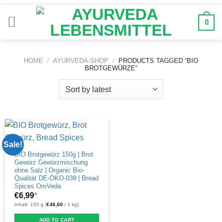
Zum
Inhalt
0
springen
HOME
/
AYURVEDA-SHOP
/
PRODUCTS TAGGED “BIO
BROTGEWÜRZE”
Sale!
BIO Brotgewürz 150g | Brot
Gewürz Gewürzmischung
ohne Salz | Organic Bio-
Qualität DE-ÖKO-039 | Bread
Spices OmVeda
€
6,99
*
Inhalt: 150 g (
€
46,60
/ 1 kg)
ADD TO CART