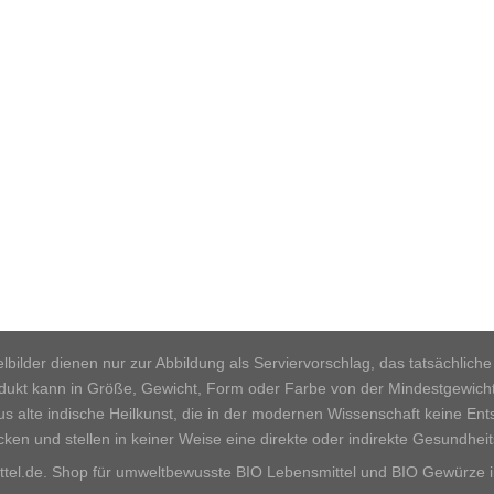
pielbilder dienen nur zur Abbildung als Serviervorschlag, das tatsächl
rodukt kann in Größe, Gewicht, Form oder Farbe von der Mindestgewic
 alte indische Heilkunst, die in der modernen Wissenschaft keine Ent
cken und stellen in keiner Weise eine direkte oder indirekte Gesundhei
el.de. Shop für umweltbewusste BIO Lebensmittel und BIO Gewürze i