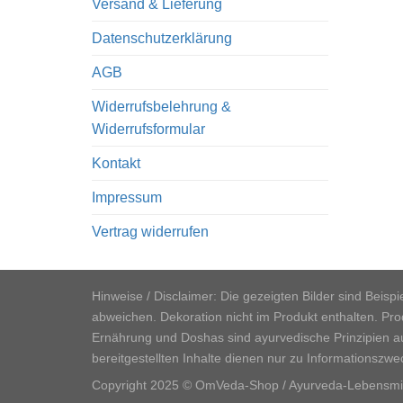
Versand & Lieferung
Datenschutzerklärung
AGB
Widerrufsbelehrung &
Widerrufsformular
Kontakt
Impressum
Vertrag widerrufen
Hinweise / Disclaimer: Die gezeigten Bilder sind Beis
abweichen. Dekoration nicht im Produkt enthalten. P
Ernährung und Doshas sind ayurvedische Prinzipien aus
bereitgestellten Inhalte dienen nur zu Informationszwe
Copyright 2025 © OmVeda-Shop / Ayurveda-Lebensmitt