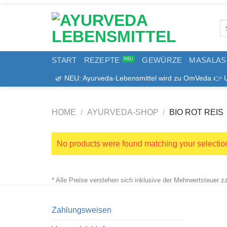
Zum
Inhalt
Se
springen
for
START
REZEPTE
GEWÜRZE
MASALAS
🌿 NEU: Ayurveda-Lebensmittel wird zu OmVeda 👉 Uns
HOME
/
AYURVEDA-SHOP
/
BIO ROT REIS
No products were found matching your selectio
* Alle Preise verstehen sich inklusive der Mehrwertsteuer 
Zahlungsweisen