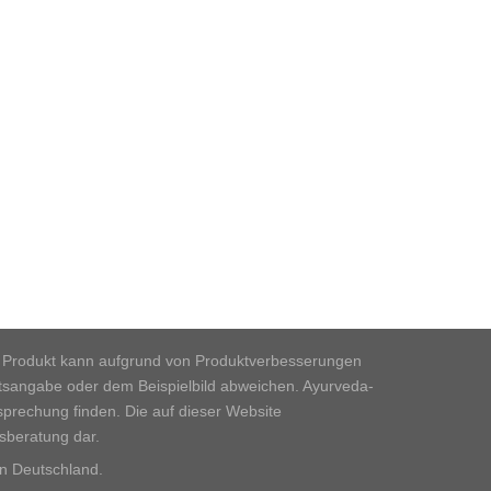
iche Produkt kann aufgrund von Produktverbesserungen
htsangabe oder dem Beispielbild abweichen. Ayurveda-
sprechung finden. Die auf dieser Website
tsberatung dar.
n Deutschland.