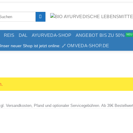
arch
:
REIS
DAL
AYURVEDA-SHOP
ANGEBOT BIS ZU 50%
OMVEDA-SHOP.DE
er neuer Shop ist jetzt online: 🔗
n.
zzgl. Versandkosten, Pfand und optionaler Servicegebühren. Ab 39€ Bestellwer