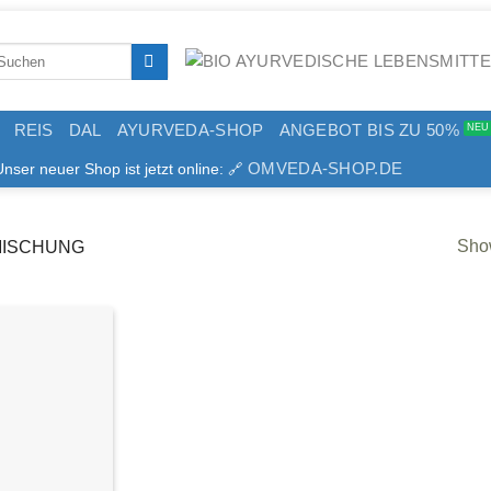
arch
:
REIS
DAL
AYURVEDA-SHOP
ANGEBOT BIS ZU 50%
OMVEDA-SHOP.DE
er neuer Shop ist jetzt online: 🔗
Show
MISCHUNG