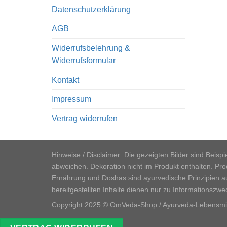
Datenschutzerklärung
AGB
Widerrufsbelehrung &
Widerrufsformular
Kontakt
Impressum
Vertrag widerrufen
Hinweise / Disclaimer: Die gezeigten Bilder sind Beis
abweichen. Dekoration nicht im Produkt enthalten. P
Ernährung und Doshas sind ayurvedische Prinzipien aus
bereitgestellten Inhalte dienen nur zu Informationszwe
Copyright 2025 © OmVeda-Shop / Ayurveda-Lebensmitt