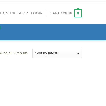
0
LOGIN
CART /
€
0,00
ing all 2 results