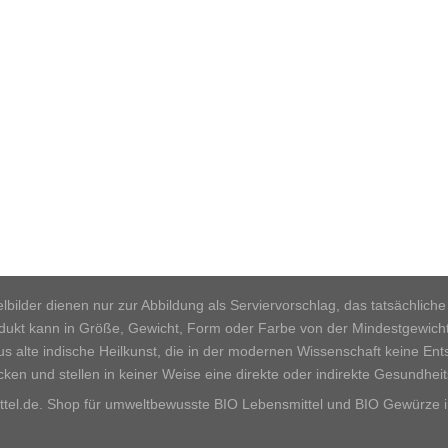
pielbilder dienen nur zur Abbildung als Serviervorschlag, das tatsächl
rodukt kann in Größe, Gewicht, Form oder Farbe von der Mindestgewic
 alte indische Heilkunst, die in der modernen Wissenschaft keine Ent
cken und stellen in keiner Weise eine direkte oder indirekte Gesundhei
el.de. Shop für umweltbewusste BIO Lebensmittel und BIO Gewürze i