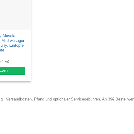
y Masala
 Mild-würziger
rry, Eintöpfe
hte
/ 1 kg)
 CART
zzgl. Versandkosten, Pfand und optionaler Servicegebühren. Ab 39€ Bestellwer