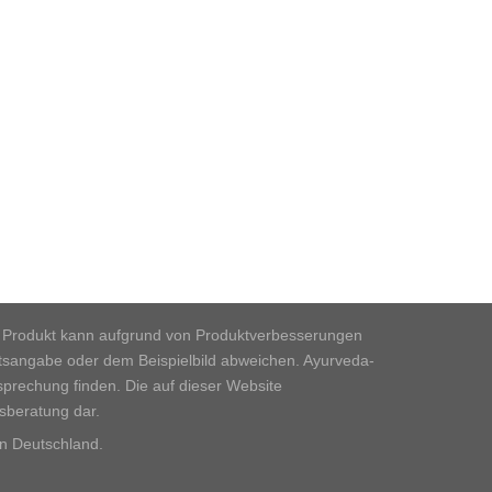
iche Produkt kann aufgrund von Produktverbesserungen
htsangabe oder dem Beispielbild abweichen. Ayurveda-
sprechung finden. Die auf dieser Website
tsberatung dar.
n Deutschland.