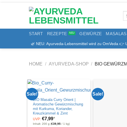
Zum
Inhalt
Se
springen
for
START
REZEPTE
GEWÜRZE
MASALAS
🌿 NEU: Ayurveda-Lebensmittel wird zu OmVeda 👉 Uns
HOME
/
AYURVEDA-SHOP
/
BIO GEWÜRZ
Sale!
Sale!
BIO Masala Curry Orient |
Aromatische Gewürzmischung
mit Kurkuma, Koriander,
Kreuzkümmel & Zimt
€
7,99
*
UVP:
Inhalt: 200 g (
€
39,95
/ 1 kg)