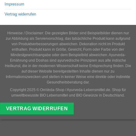
Impressum
Vertrag widerrufen
Hinweise / Disclaimer: Die gezeigten Bilder sind Beispielbilder dienen nur
zur Abbildung als Serviervorschlag, das tatsächliche Produkt kann aufgrund
von Produktverbesserungen abweichen. Dekoration nicht im Produkt
enthalten. Produkt kann in Größe, Gewicht, Form oder Farbe von der
Mindestgewichtsangabe oder dem Beispielbild abweichen. Ayurveda-
Ernährung und Doshas sind ayurvedische Prinzipien aus alte indische
Heilkunst, die in der modernen Wissenschaft keine Entsprechung finden. Die
auf dieser Website bereitgestellten Inhalte dienen nur zu
Informationszwecken und stellen in keiner Weise eine direkte oder indirekte
Gesundheitsberatung dar.
Copyright 2025 © OmVeda-Shop / Ayurveda-Lebensmittel.de. Shop für
umweltbewusste BIO Lebensmittel und BIO Gewürze in Deutschland.
VERTRAG WIDERRUFEN