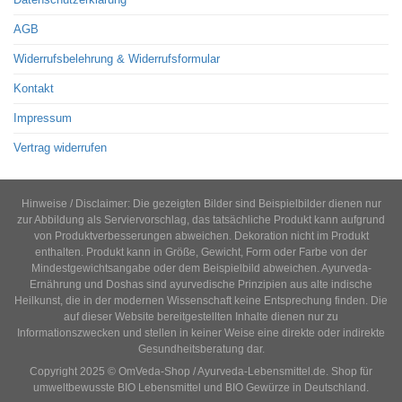
AGB
Widerrufsbelehrung & Widerrufsformular
Kontakt
Impressum
Vertrag widerrufen
Hinweise / Disclaimer: Die gezeigten Bilder sind Beispielbilder dienen nur
zur Abbildung als Serviervorschlag, das tatsächliche Produkt kann aufgrund
von Produktverbesserungen abweichen. Dekoration nicht im Produkt
enthalten. Produkt kann in Größe, Gewicht, Form oder Farbe von der
Mindestgewichtsangabe oder dem Beispielbild abweichen. Ayurveda-
Ernährung und Doshas sind ayurvedische Prinzipien aus alte indische
Heilkunst, die in der modernen Wissenschaft keine Entsprechung finden. Die
auf dieser Website bereitgestellten Inhalte dienen nur zu
Informationszwecken und stellen in keiner Weise eine direkte oder indirekte
Gesundheitsberatung dar.
Copyright 2025 © OmVeda-Shop / Ayurveda-Lebensmittel.de. Shop für
umweltbewusste BIO Lebensmittel und BIO Gewürze in Deutschland.