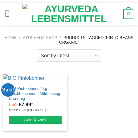
Zum
Inhalt
0
springen
HOME
/
AYURVEDA-SHOP
/
PRODUCTS TAGGED “PINTO BEANS
ORGANIC”
BIO Pintobohnen 1kg |
Sale!
Wachtelbohnen | Mild-nussig
& cremig
€
7,99
*
UVP:
Inhalt: 1000 g (
€
0,01
/ 1 g)
ADD TO CART