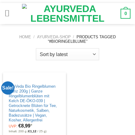
Zum
Inhalt
0
springen
HOME
/
AYURVEDA-SHOP
/
PRODUCTS TAGGED
“#BIORINGELBLUME”
OmVeda Bio Ringelblumen
Sale!
Ganz 200g | Ganze
Ringelblumenblüten mit
Kelch DE-ÖKO-039 |
Getrocknete Blüten für Tee,
Naturkosmetik, Salben,
Badezusätze | Vegan,
Kosher, Allergenfrei
€
8,99
*
UVP:
Inhalt: 200 g (
€
1,12
/ 25 g)